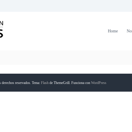
C
o
r
Home
No
p
o
r
a
c
i
ó
s derechos reservados. Tema:
Flash
de ThemeGrill. Funciona con
WordPress
n
F
o
r
m
a
n