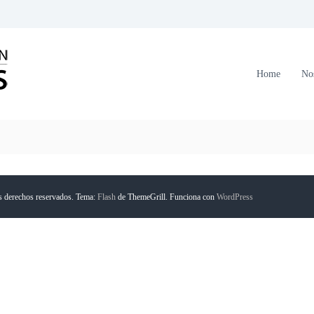
C
o
r
Home
No
p
o
r
a
c
i
ó
s derechos reservados. Tema:
Flash
de ThemeGrill. Funciona con
WordPress
n
F
o
r
m
a
n