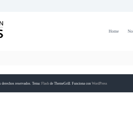
C
o
r
Home
No
p
o
r
a
c
i
ó
s derechos reservados. Tema:
Flash
de ThemeGrill. Funciona con
WordPress
n
F
o
r
m
a
n