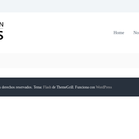
C
o
r
Home
No
p
o
r
a
c
i
ó
s derechos reservados. Tema:
Flash
de ThemeGrill. Funciona con
WordPress
n
F
o
r
m
a
n