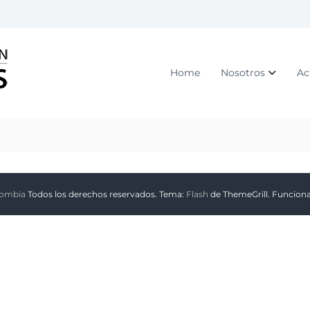
C
o
r
Home
Nosotros
Ac
p
o
r
a
c
i
ó
lombia
Todos los derechos reservados. Tema:
Flash
de ThemeGrill. Funcion
n
F
o
r
m
a
n