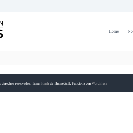
C
o
r
Home
No
p
o
r
a
c
i
ó
s derechos reservados. Tema:
Flash
de ThemeGrill. Funciona con
WordPress
n
F
o
r
m
a
n