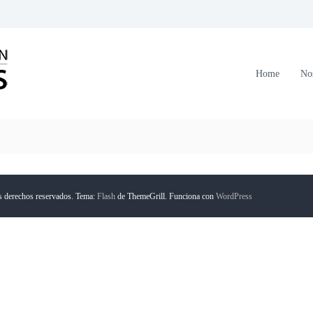
C
o
r
Home
No
p
o
r
a
c
i
ó
s derechos reservados. Tema:
Flash
de ThemeGrill. Funciona con
WordPress
n
F
o
r
m
a
n