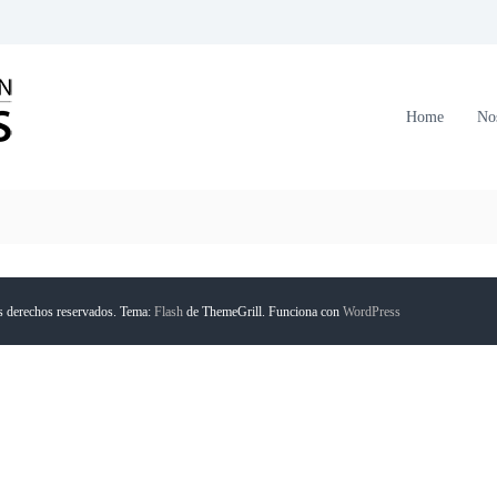
C
o
r
Home
No
p
o
r
a
c
i
ó
s derechos reservados. Tema:
Flash
de ThemeGrill. Funciona con
WordPress
n
F
o
r
m
a
n