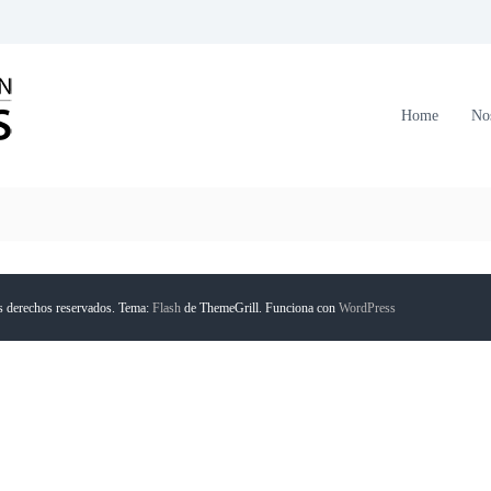
C
o
r
Home
No
p
o
r
a
c
i
ó
s derechos reservados. Tema:
Flash
de ThemeGrill. Funciona con
WordPress
n
F
o
r
m
a
n