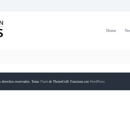
C
o
r
Home
No
p
o
r
a
c
i
ó
s derechos reservados. Tema:
Flash
de ThemeGrill. Funciona con
WordPress
n
F
o
r
m
a
n