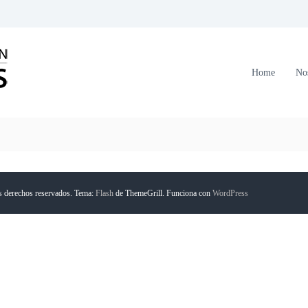
C
o
r
Home
No
p
o
r
a
c
i
ó
s derechos reservados. Tema:
Flash
de ThemeGrill. Funciona con
WordPress
n
F
o
r
m
a
n