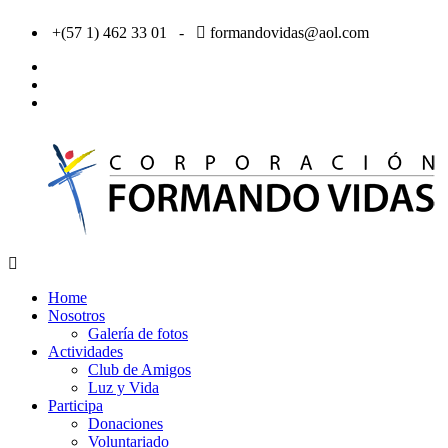
Saltar
+(57 1) 462 33 01 -
formandovidas@aol.com
al
contenido
facebook
twitter
Youtube
Corporación
Formando
Home
Vidas
Nosotros
–
Galería de fotos
Bogotá
Actividades
/
Club de Amigos
Colombia
Luz y Vida
Participa
Donaciones
Voluntariado