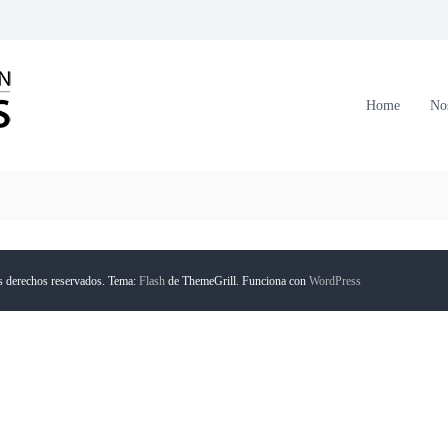
C
o
r
Home
No
p
o
r
a
c
i
ó
s derechos reservados. Tema:
Flash
de ThemeGrill. Funciona con
WordPress
n
F
o
r
m
a
n