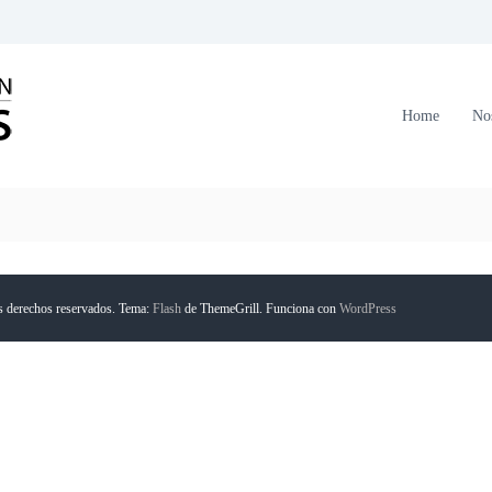
C
o
r
Home
No
p
o
r
a
c
i
ó
s derechos reservados. Tema:
Flash
de ThemeGrill. Funciona con
WordPress
n
F
o
r
m
a
n