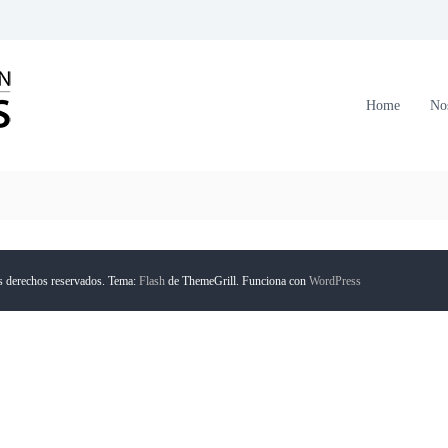
C
o
r
Home
No
p
o
r
a
c
i
ó
s derechos reservados. Tema:
Flash
de ThemeGrill. Funciona con
WordPress
n
F
o
r
m
a
n