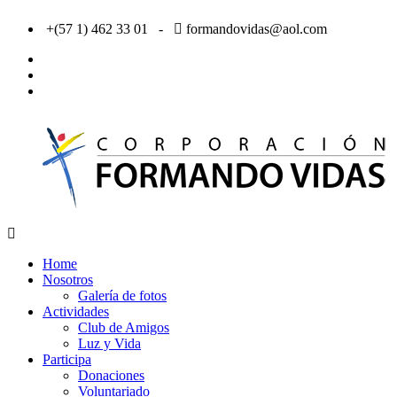
Saltar
+(57 1) 462 33 01 -
formandovidas@aol.com
al
contenido
facebook
twitter
Youtube
Corporación
Formando
Home
Vidas
Nosotros
–
Galería de fotos
Bogotá
Actividades
/
Club de Amigos
Colombia
Luz y Vida
Participa
Donaciones
Voluntariado