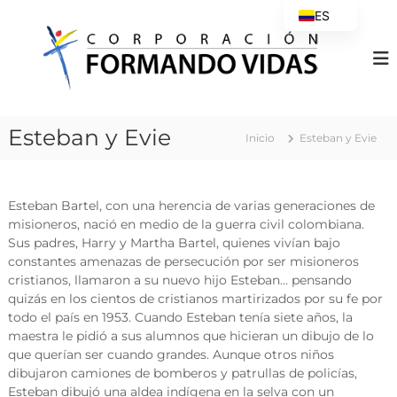
S
ES
a
C
EN
l
o
t
r
a
p
r
o
a
Esteban y Evie
r
l
Inicio
Esteban y Evie
a
c
o
c
n
i
Esteban Bartel, con una herencia de varias generaciones de
t
ó
misioneros, nació en medio de la guerra civil colombiana.
e
n
Sus padres, Harry y Martha Bartel, quienes vivían bajo
n
F
constantes amenazas de persecución por ser misioneros
i
cristianos, llamaron a su nuevo hijo Esteban… pensando
o
d
quizás en los cientos de cristianos martirizados por su fe por
r
o
todo el país en 1953. Cuando Esteban tenía siete años, la
m
maestra le pidió a sus alumnos que hicieran un dibujo de lo
a
que querían ser cuando grandes. Aunque otros niños
n
dibujaron camiones de bomberos y patrullas de policías,
d
Esteban dibujó una aldea indígena en la selva con un