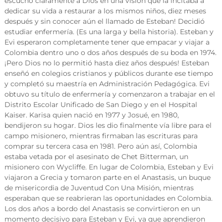
escuchó claramente a Dios en una visión que la incitaba a
dedicar su vida a restaurar a los mismos niños, diez meses
después y sin conocer aún el llamado de Esteban! Decidió
estudiar enfermería. (Es una larga y bella historia). Esteban y
Evi esperaron completamente tener que empacar y viajar a
Colombia dentro uno o dos años después de su boda en 1974.
¡Pero Dios no lo permitió hasta diez años después! Esteban
enseñó en colegios cristianos y públicos durante ese tiempo
y completó su maestría en Administración Pedagógica. Evi
obtuvo su título de enfermería y comenzaron a trabajar en el
Distrito Escolar Unificado de San Diego y en el Hospital
Kaiser. Karisa quien nació en 1977 y Josué, en 1980,
bendijeron su hogar. Dios les dio finalmente vía libre para el
campo misionero, mientras firmaban las escrituras para
comprar su tercera casa en 1981. Pero aún así, Colombia
estaba vetada por el asesinato de Chet Bitterman, un
misionero con Wycliffe. En lugar de Colombia, Esteban y Evi
viajaron a Grecia y tomaron parte en el Anastasis, un buque
de misericordia de Juventud Con Una Misión, mientras
esperaban que se reabrieran las oportunidades en Colombia.
Los dos años a bordo del Anastasis se convirtieron en un
momento decisivo para Esteban y Evi, ya que aprendieron