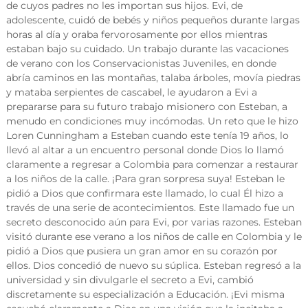
m
de cuyos padres no les importan sus hijos. Evi, de
b
adolescente, cuidó de bebés y niños pequeños durante largas
i
horas al día y oraba fervorosamente por ellos mientras
a
estaban bajo su cuidado. Un trabajo durante las vacaciones
de verano con los Conservacionistas Juveniles, en donde
abría caminos en las montañas, talaba árboles, movía piedras
y mataba serpientes de cascabel, le ayudaron a Evi a
prepararse para su futuro trabajo misionero con Esteban, a
menudo en condiciones muy incómodas. Un reto que le hizo
Loren Cunningham a Esteban cuando este tenía 19 años, lo
llevó al altar a un encuentro personal donde Dios lo llamó
claramente a regresar a Colombia para comenzar a restaurar
a los niños de la calle. ¡Para gran sorpresa suya! Esteban le
pidió a Dios que confirmara este llamado, lo cual Él hizo a
través de una serie de acontecimientos. Este llamado fue un
secreto desconocido aún para Evi, por varias razones. Esteban
visitó durante ese verano a los niños de calle en Colombia y le
pidió a Dios que pusiera un gran amor en su corazón por
ellos. Dios concedió de nuevo su súplica. Esteban regresó a la
universidad y sin divulgarle el secreto a Evi, cambió
discretamente su especialización a Educación. ¡Evi misma