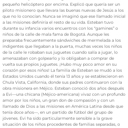
o
pequeño helicóptero por encima. Explicó que quería ser un
piloto misionero que llevara las buenas nuevas de Jesús a los
V
que no lo conocían. Nunca se imaginó que ese llamado inicial
i
a las misiones definiría el resto de su vida. Esteban tuvo
d
durante su infancia varios encuentros con los “gamines” o
a
niños de la calle de mala fama de Bogotá. Aunque les
s
preparaba frecuentemente sándwiches de mermelada a los
–
indigentes que llegaban a la puerta, muchas veces los niños
B
de la calle le robaban sus juguetes cuando salía a jugar, lo
amenazaban con golpearlo y lo obligaban a comprar de
o
vuelta sus propios juguetes. ¡Hubo muy poco amor en su
g
corazón por esos niños! La familia de Esteban se mudó a los
o
Estados Unidos cuando él tenía 13 años y se establecieron en
t
Chula Vista, California, donde sus padres continuaron con la
á
obra misionera en Méjico. Esteban conoció dos años después
/
a Evi—una chicana (Méjico-americana) vivaz con un profundo
C
amor por los niños, un gran don de compasión y con un
llamado de Dios a las misiones en América Latina desde que
o
tenía doce años—, en un partido de fútbol del grupo de
l
jóvenes. Evi ha sido particularmente sensible a la grave
o
situación de los niños procedentes de familias separadas, o