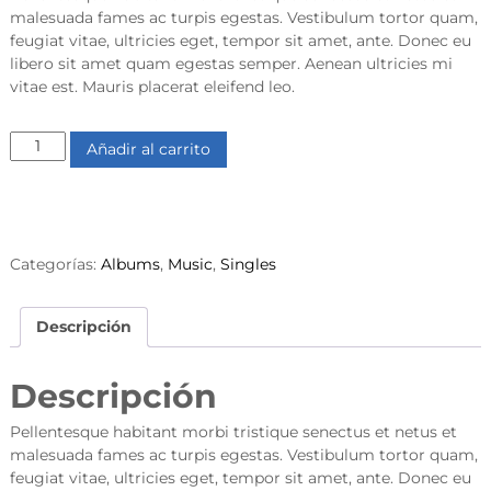
m
malesuada fames ac turpis egestas. Vestibulum tortor quam,
b
feugiat vitae, ultricies eget, tempor sit amet, ante. Donec eu
i
libero sit amet quam egestas semper. Aenean ultricies mi
a
vitae est. Mauris placerat eleifend leo.
W
Añadir al carrito
o
o
A
l
b
Categorías:
Albums
,
Music
,
Singles
u
m
#
Descripción
1
c
Descripción
a
n
Pellentesque habitant morbi tristique senectus et netus et
t
malesuada fames ac turpis egestas. Vestibulum tortor quam,
i
feugiat vitae, ultricies eget, tempor sit amet, ante. Donec eu
d